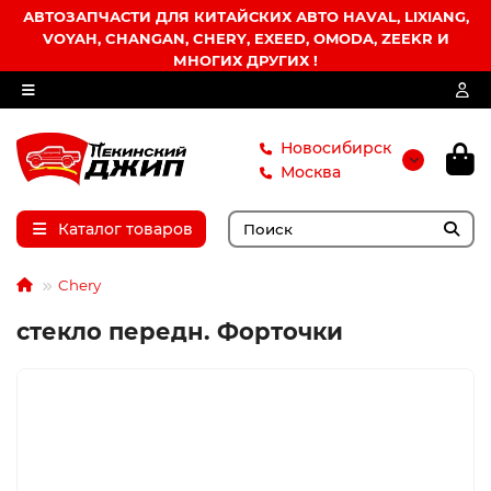
АВТОЗАПЧАСТИ ДЛЯ КИТАЙСКИХ АВТО HAVAL, LIXIANG,
VOYAH, CHANGAN, CHERY, EXEED, OMODA, ZEEKR И
МНОГИХ ДРУГИХ !
Новосибирск
Москва
Каталог товаров
Chery
стекло передн. Форточки