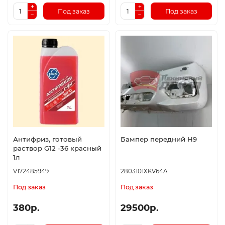
Под заказ
Под заказ
Антифриз, готовый
Бампер передний H9
раствор G12 -36 красный
1л
V172485949
2803101XKV64A
Под заказ
Под заказ
380р.
29500р.