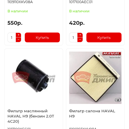
1109110XKV08A
1017100AEC01
В наличии
В наличии
550р.
420р.
Купить
Купить
Фильтр маслянный
Фильтр салона HAVAL
HAVAL H9 (бензин 2.0T
H9
4C20)