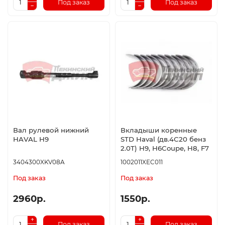
Под заказ
Под заказ
Вал рулевой нижний
Вкладыши коренные
HAVAL H9
STD Haval (дв.4С20 бенз
2.0T) H9, H6Coupe, H8, F7
3404300XKV08A
1002011XEC011
Под заказ
Под заказ
2960р.
1550р.
Под заказ
Под заказ