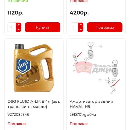
В наличии
Под заказ
1120р.
4200р.
Купить
Под заказ
DSG FLUID A-LINE 4л (авт.
Амортизатор задний
транс. синт. масло)
HAVAL H9
V272085346
2915701xgw04a
Под заказ
Под заказ