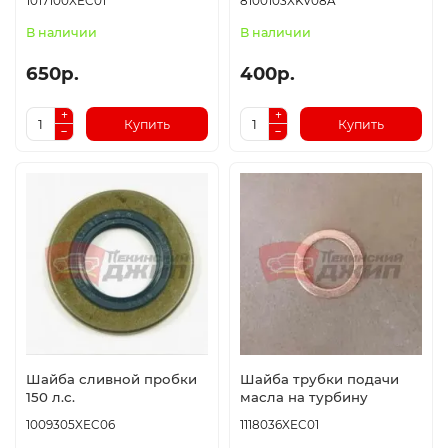
1017100XEC01
8100103XKV08A
В наличии
В наличии
650р.
400р.
Купить
Купить
Шайба сливной пробки
Шайба трубки подачи
150 л.с.
масла на турбину
1009305XEC06
1118036XEC01