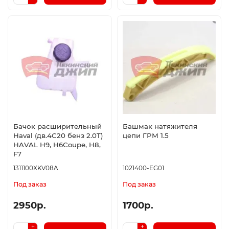
Бачок расширительный
Башмак натяжителя
Haval (дв.4С20 бенз 2.0T)
цепи ГРМ 1.5
HAVAL H9, H6Coupe, H8,
F7
1311100XKV08A
1021400-EG01
Под заказ
Под заказ
2950р.
1700р.