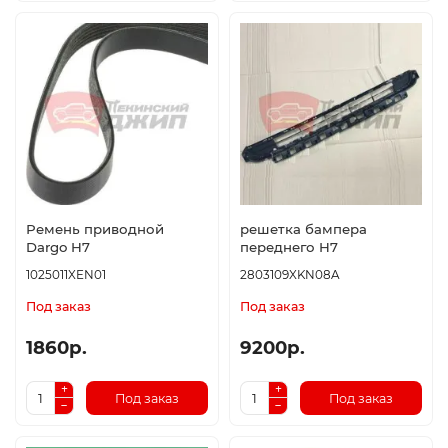
Ремень приводной
решетка бампера
Dargo H7
переднего H7
1025011XEN01
2803109XKN08A
Под заказ
Под заказ
1860р.
9200р.
Под заказ
Под заказ