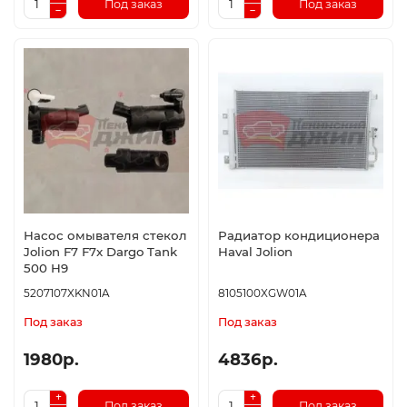
Под заказ
Под заказ
Насос омывателя стекол
Радиатор кондиционера
Jolion F7 F7x Dargo Tank
Haval Jolion
500 H9
5207107XKN01A
8105100XGW01A
Под заказ
Под заказ
1980р.
4836р.
Под заказ
Под заказ