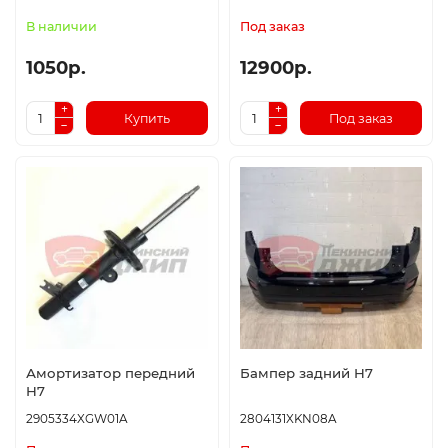
В наличии
Под заказ
1050р.
12900р.
Купить
Под заказ
Амортизатор передний
Бампер задний H7
H7
2905334XGW01A
2804131XKN08A