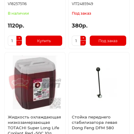
V182575116
V172485949
В наличии
Под заказ
1120р.
380р.
Купить
Под заказ
Жидкость охлаждающая
Стойка переднего
низкозамерзающая
стабилизатора левая
TOTACHI Super Long Life
Dong Feng DFM 580
Coolant Red -50C 10л