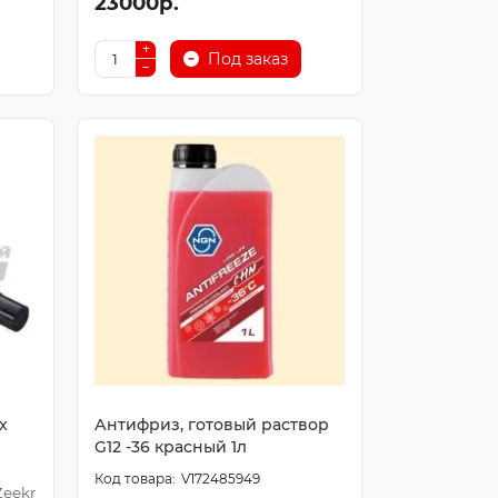
23000р.
Под заказ
x
Антифриз, готовый раствор
G12 -36 красный 1л
V172485949
Zeekr