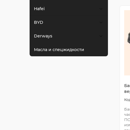
Hafei
BYD
Derways
Масла и спецжидкости
Ба
ве
Ба
ча
ПО
из