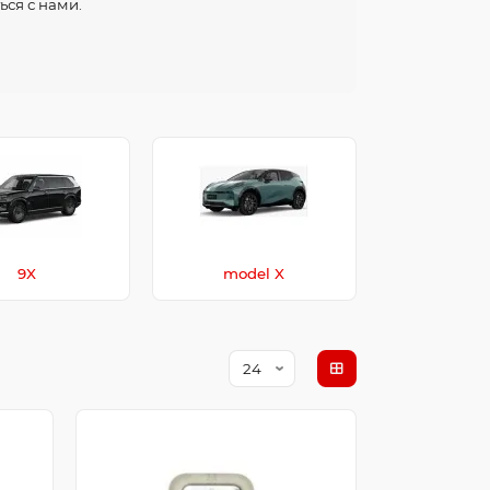
ься с нами.
9X
model X