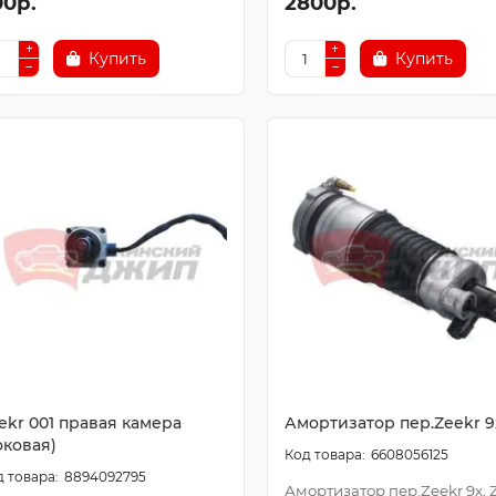
00р.
2800р.
Купить
Купить
ekr 001 правая камера
Амортизатор пер.Zeekr 9
оковая)
6608056125
8894092795
Амортизатор пер.Zeekr 9x, 