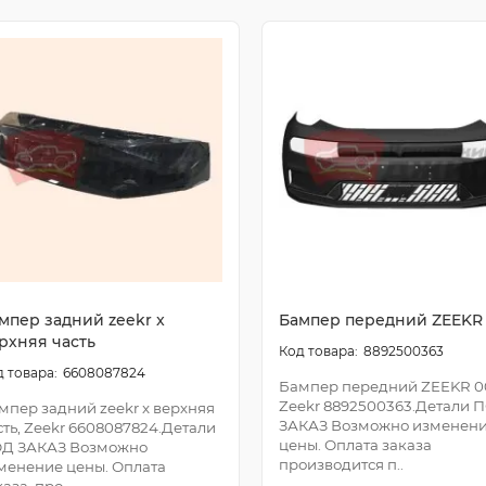
мпер задний zeekr x
Бампер передний ZEEKR 
рхняя часть
8892500363
6608087824
Бампер передний ZEEKR 00
Zeekr 8892500363.Детали 
мпер задний zeekr x верхняя
ЗАКАЗ Возможно изменен
сть, Zeekr 6608087824.Детали
цены. Оплата заказа
Д ЗАКАЗ Возможно
производится п..
менение цены. Оплата