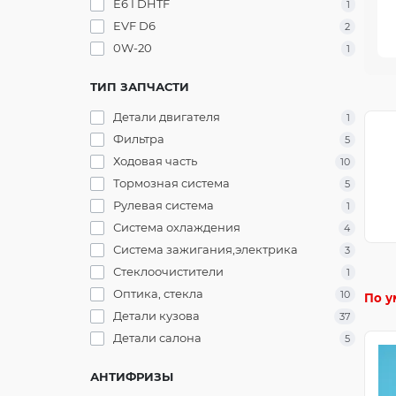
E6 I DHTF
1
EVF D6
2
0W-20
1
ТИП ЗАПЧАСТИ
Детали двигателя
1
Фильтра
5
Ходовая часть
10
Тормозная система
5
Рулевая система
1
Система охлаждения
4
Система зажигания,электрика
3
Стеклоочистители
1
Оптика, стекла
10
По у
Детали кузова
37
Детали салона
5
АНТИФРИЗЫ