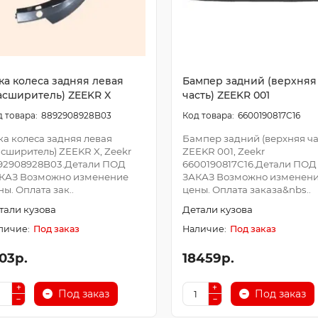
ка колеса задняя левая
Бампер задний (верхняя
асширитель) ZEEKR X
часть) ZEEKR 001
8892908928B03
6600190817C16
ка колеса задняя левая
Бампер задний (верхняя ча
асширитель) ZEEKR X, Zeekr
ZEEKR 001, Zeekr
92908928B03.Детали ПОД
6600190817C16.Детали ПОД
КАЗ Возможно изменение
ЗАКАЗ Возможно изменен
ны. Оплата зак..
цены. Оплата заказа&nbs..
тали кузова
Детали кузова
Под заказ
Под заказ
03р.
18459р.
Под заказ
Под заказ