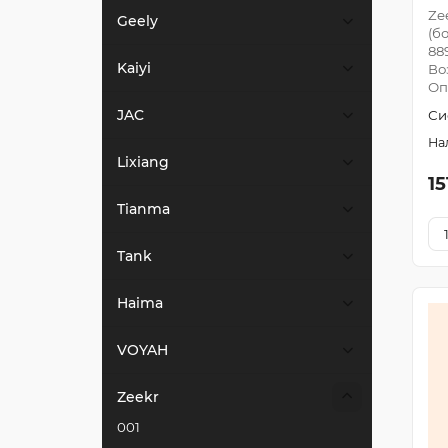
Ze
Geely
(б
88
Kaiyi
Во
Оп
JAC
Си
Lixiang
15
Tianma
Tank
Haima
VOYAH
Zeekr
001