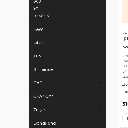
009
9X
model X
FAW
ар
(р
Lifan
TENET
ар
(р
88
Brilliance
ЗА
це
GAC
Де
CHANGAN
31
Zotye
DongFeng