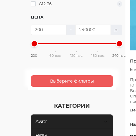
G12-36
1
ЦЕНА
-
р.
200
60 тыс.
120 тыс.
180 тыс.
240 тыс.
Пр
Пр
Выберите фильтры
10
Во
Оп
пос
КАТЕГОРИИ
Де
Avatr
HiPhi