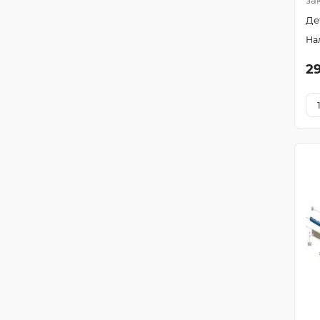
за
Де
2