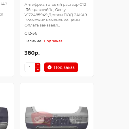
АКАЗ
Антифриз, готовый раствор G12
.
-36 красный 1л, Geely
ся
V172485949.Детали ПОД ЗАКАЗ
Возможно изменение цены.
Оплата заказа&n..
G12-36
Под заказ
380р.
Под заказ