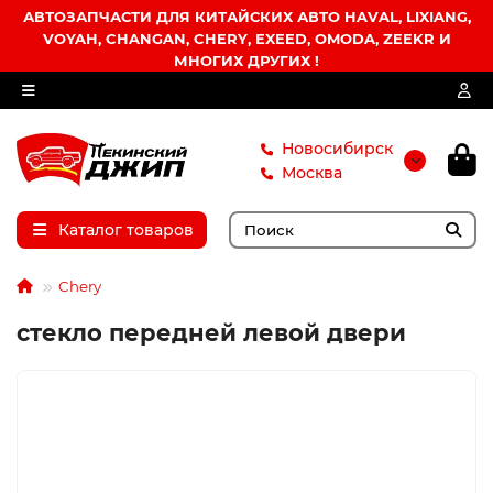
АВТОЗАПЧАСТИ ДЛЯ КИТАЙСКИХ АВТО HAVAL, LIXIANG,
VOYAH, CHANGAN, CHERY, EXEED, OMODA, ZEEKR И
МНОГИХ ДРУГИХ !
Новосибирск
Москва
Каталог товаров
Chery
стекло передней левой двери