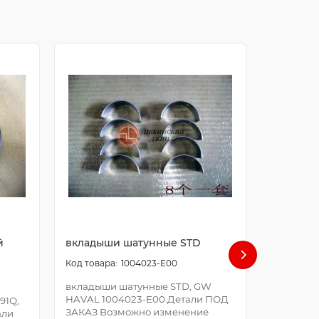
й
вкладыши шатунные STD
болт ша
1004023-E00
вкладыши шатунные STD, GW
болт шат
HAVAL 1004023-E00.Детали ПОД
E00.Дета
91Q,
ЗАКАЗ Возможно изменение
Возможно
али