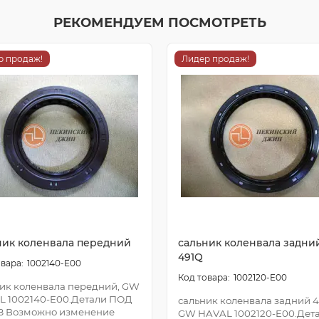
РЕКОМЕНДУЕМ ПОСМОТРЕТЬ
р продаж!
Лидер продаж!
ник коленвала передний
сальник коленвала задни
491Q
1002140-E00
1002120-E00
ик коленвала передний, GW
L 1002140-E00.Детали ПОД
сальник коленвала задний 4
З Возможно изменение
GW HAVAL 1002120-E00.Дет