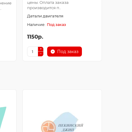
цены. Оплата заказа
Оплата з
нение
производится п..
после про
.
Детали двигателя
Детали д
Под заказ
1150р.
250р.
Под заказ