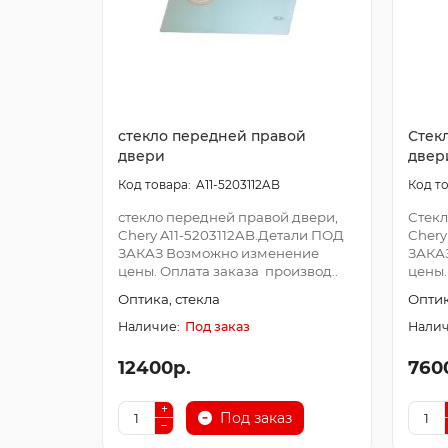
стекло передней правой
Стек
двери
двер
A11-5203112AB
стекло передней правой двери,
Стекл
Chery A11-5203112AB.Детали ПОД
Chery
ЗАКАЗ Возможно изменение
ЗАКА
цены. Оплата заказа производ..
цены.
Оптика, стекла
Оптик
Под заказ
12400р.
760
Под заказ