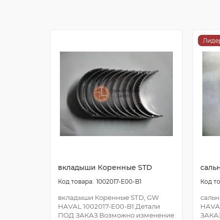
Лиде
вкладыши Коренные STD
саль
1002017-E00-B1
вкладыши Коренные STD, GW
сальн
HAVAL 1002017-E00-B1.Детали
HAVA
ПОД ЗАКАЗ Возможно изменение
ЗАКА