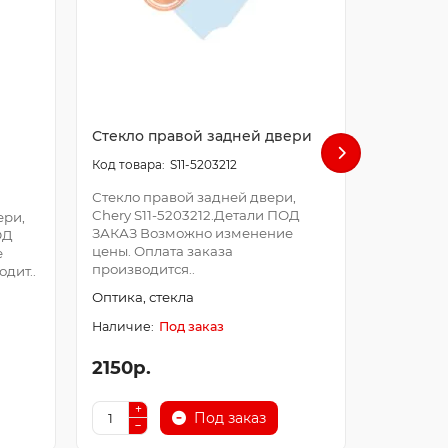
Стекло правой задней двери
стекло 
S11-5203212
Стекло правой задней двери,
стекло п
Chery S11-5203212.Детали ПОД
A11-5203
ери,
ЗАКАЗ Возможно изменение
Возможно
ОД
цены. Оплата заказа
Оплата за
е
производится..
дит..
Оптика, с
Оптика, стекла
Под заказ
2150р.
3000р.
Под заказ