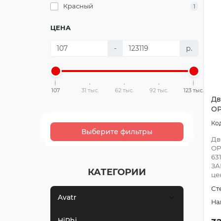
Красный
1
ЦЕНА
-
р.
107
31 тыс.
62 тыс.
92 тыс.
123 тыс.
Дв
О
Выберите фильтры
Дв
ОР
63
ЗА
КАТЕГОРИИ
це
Ст
Avatr
HiPhi