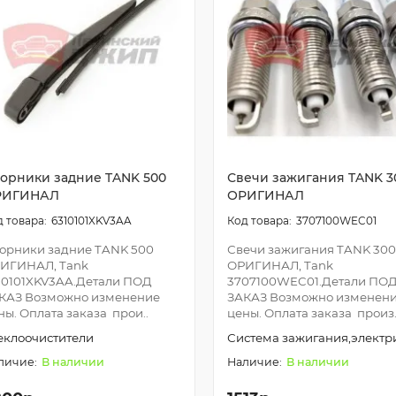
орники задние TANK 500
Свечи зажигания TANK 3
РИГИНАЛ
ОРИГИНАЛ
6310101XKV3AA
3707100WEC01
орники задние TANK 500
Свечи зажигания TANK 300
ИГИНАЛ, Tank
ОРИГИНАЛ, Tank
10101XKV3AA.Детали ПОД
3707100WEC01.Детали ПО
КАЗ Возможно изменение
ЗАКАЗ Возможно изменен
ны. Оплата заказа прои..
цены. Оплата заказа произ.
еклоочистители
Система зажигания,электр
В наличии
В наличии