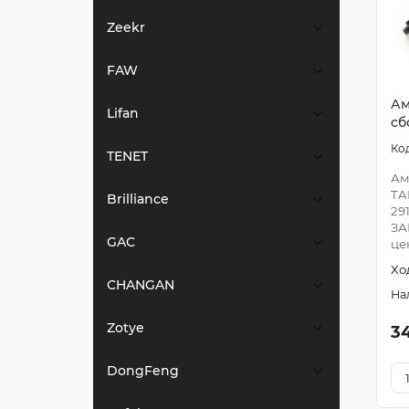
Zeekr
FAW
Ам
Lifan
сб
TENET
Ам
TA
Brilliance
29
ЗА
GAC
це
Хо
CHANGAN
Zotye
3
DongFeng