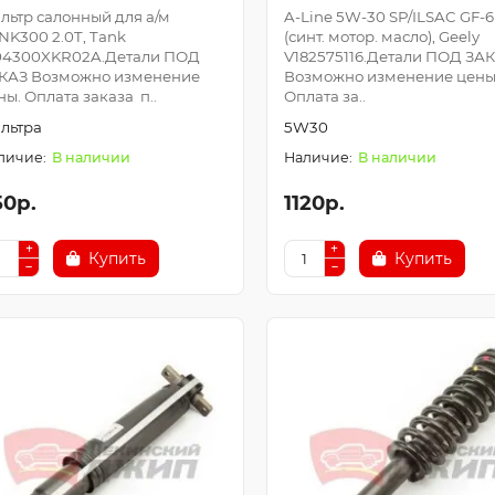
льтр салонный для а/м
A-Line 5W-30 SP/ILSAC GF-6
NK300 2.0T, Tank
(синт. мотор. масло), Geely
04300XKR02A.Детали ПОД
V182575116.Детали ПОД ЗА
КАЗ Возможно изменение
Возможно изменение цены
ны. Оплата заказа п..
Оплата за..
льтра
5W30
В наличии
В наличии
50р.
1120р.
Купить
Купить