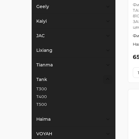
Фи
Geely
TA
81
Kaiyi
ЗА
це
JAC
Фи
Lixiang
6
Tianma
Tank
T300
T400
T500
Haima
VOYAH