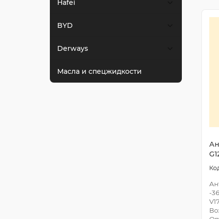
Hafei
BYD
Derways
Масла и спецжидкости
Ан
G1
Ан
-3
V1
Во