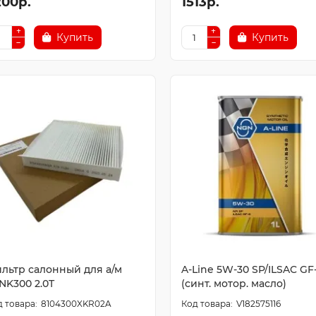
200р.
1513р.
Купить
Купить
льтр салонный для а/м
A-Line 5W-30 SP/ILSAC GF-
NK300 2.0T
(синт. мотор. масло)
8104300XKR02A
V182575116