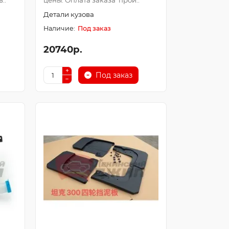
..
цены. Оплата заказа прои..
Детали кузова
Под заказ
20740р.
Под заказ