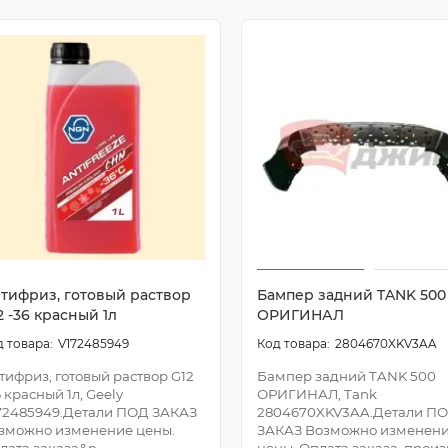
тифриз, готовый раствор
Бампер задний TANK 500
2 -36 красный 1л
ОРИГИНАЛ
V172485949
2804670XKV3AA
тифриз, готовый раствор G12
Бампер задний TANK 500
6 красный 1л, Geely
ОРИГИНАЛ, Tank
72485949.Детали ПОД ЗАКАЗ
2804670XKV3AA.Детали П
зможно изменение цены.
ЗАКАЗ Возможно изменен