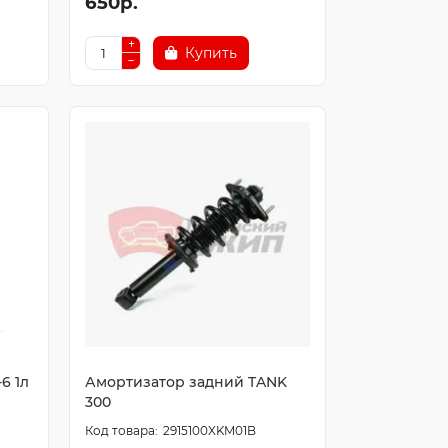
650р.
Купить
6 1л
Амортизатор задний TANK
300
2915100XKM01B