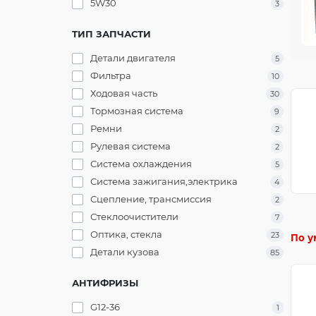
5W30
3
ТИП ЗАПЧАСТИ
Детали двигателя
5
Фильтра
10
Ходовая часть
30
Тормозная система
9
Ремни
2
Рулевая система
2
Система охлаждения
5
Система зажигания,электрика
4
Сцепление, трансмиссия
2
Стеклоочистители
7
Оптика, стекла
23
По у
Детали кузова
85
АНТИФРИЗЫ
G12-36
1