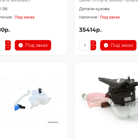
лата заказа&n..
цены. Оплата заказа произв
2-36
Детали кузова
Под заказ
Под заказ
80р.
35414р.
Под заказ
Под заказ