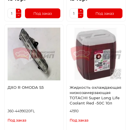
Под заказ
Под заказ
ДХО R OMODA S5
Жидкость охлаждающая
низкозамерзающая
TOTACHI Super Long Life
Coolant Red -50C 10л
J60-4499020FL
41910
Под заказ
Под заказ