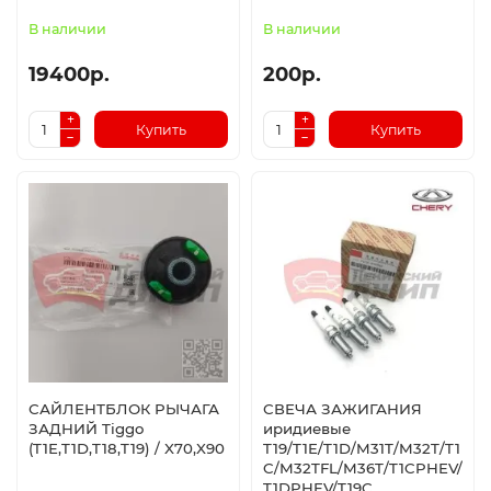
В наличии
В наличии
19400р.
200р.
Купить
Купить
САЙЛЕНТБЛОК РЫЧАГА
СВЕЧА ЗАЖИГАНИЯ
ЗАДНИЙ Tiggo
иридиевые
(T1E,T1D,T18,T19) / X70,X90
T19/T1E/T1D/M31T/M32T/T1
C/M32TFL/M36T/T1CPHEV/
T1DPHEV/T19C