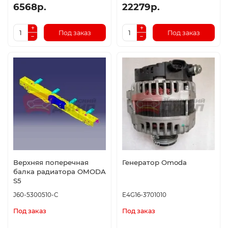
6568р.
22279р.
Под заказ
Под заказ
Верхняя поперечная
Генератор Omoda
балка радиатора OMODA
S5
J60-5300510-C
E4G16-3701010
Под заказ
Под заказ