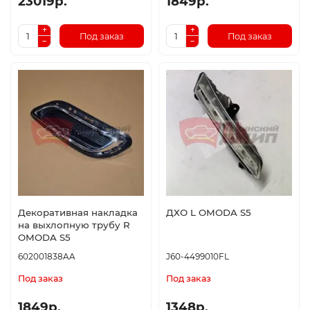
23019р.
1849р.
Под заказ
Под заказ
Декоративная накладка
ДХО L OMODA S5
на выхлопную трубу R
OMODA S5
602001838AA
J60-4499010FL
Под заказ
Под заказ
1849р.
1348р.