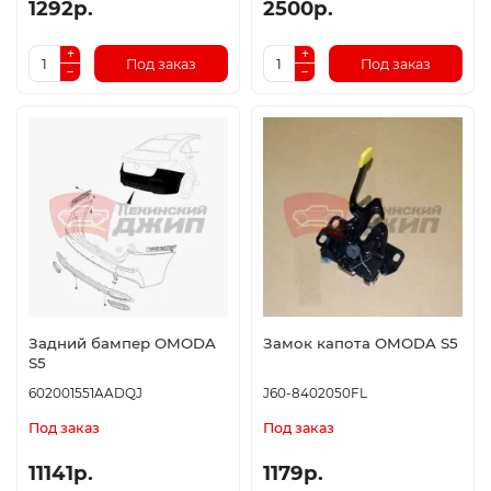
1292р.
2500р.
Под заказ
Под заказ
Задний бампер OMODA
Замок капота OMODA S5
S5
602001551AADQJ
J60-8402050FL
Под заказ
Под заказ
11141р.
1179р.