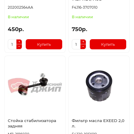
202002564AA
F4J16-3707010
В наличии
В наличии
450р.
750р.
Купить
Купить
Стойка стабилизатора
Фильтр масла EXEED 2,0
задняя
л.