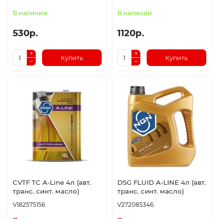
В наличии
В наличии
530р.
1120р.
Купить
Купить
CVTF TC A-Line 4л (авт.
DSG FLUID A-LINE 4л (авт.
транс. синт. масло)
транс. синт. масло)
V182575156
V272085346