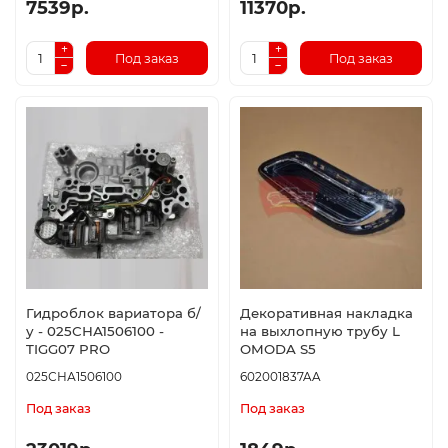
7539р.
11370р.
Под заказ
Под заказ
Гидроблок вариатора б/
Декоративная накладка
у - 025СНА1506100 -
на выхлопную трубу L
TIGG07 PRO
OMODA S5
025СНА1506100
602001837AA
Под заказ
Под заказ