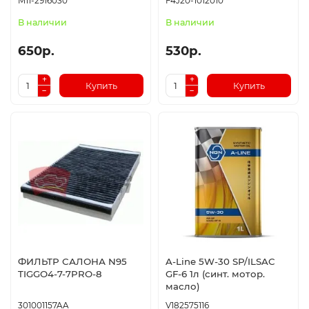
M11-2916030
F4J20-1012010
В наличии
В наличии
650р.
530р.
Купить
Купить
ФИЛЬТР САЛОНА N95
A-Line 5W-30 SP/ILSAC
TIGGO4-7-7PRO-8
GF-6 1л (синт. мотор.
масло)
301001157AA
V182575116