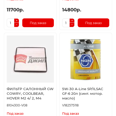
11700р.
14800р.
Под заказ
Под заказ
ФИЛЬТР САЛОННЫЙ GW
5W-30 A-Line SP/ILSAC
COWRY, COOLBEAR,
GF-6 20л (синт. мотор.
HOVER M2 4/ 2, М4
масло)
8104300-V08
V182575118
Под заказ
Под заказ