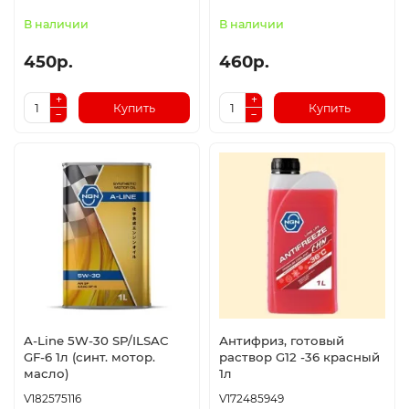
В наличии
В наличии
450р.
460р.
Купить
Купить
A-Line 5W-30 SP/ILSAC
Антифриз, готовый
GF-6 1л (синт. мотор.
раствор G12 -36 красный
масло)
1л
V182575116
V172485949