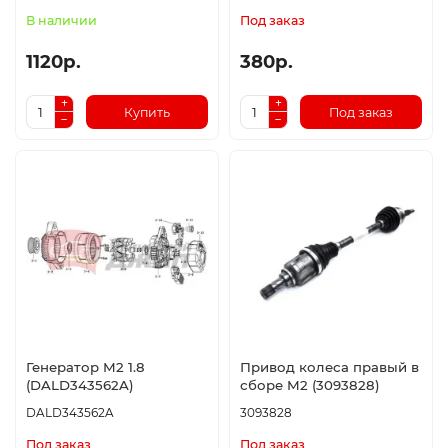
В наличии
Под заказ
1120р.
380р.
Купить
Под заказ
Генератор M2 1.8
Привод колеса правый в
(DALD343562A)
сборе M2 (3093828)
DALD343562A
3093828
Под заказ
Под заказ