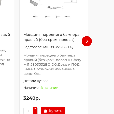
равый
Молдинг переднего бампера
мотор п
правый (без хром. полосы)
M11-2803532BC-DQ
ый,
мотор печ
и
8107110.
Молдинг переднего бампера
нение
Возможно
правый (без хром. полосы), Chery
д..
Оплата з
M11-2803532BC-DQ.Детали ПОД
после про
ЗАКАЗ Возможно изменение
цены. Оп..
Система 
Детали кузова
В наличии
3240р.
2990р.
Купить