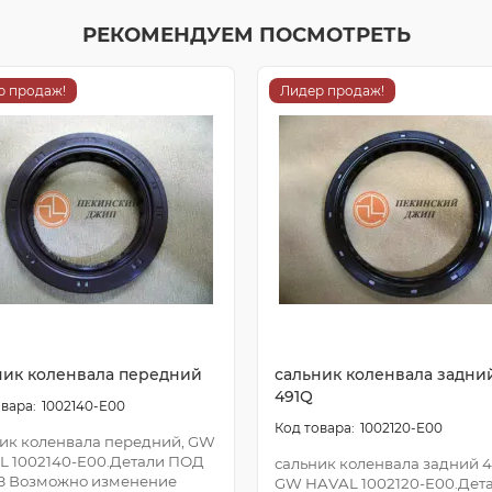
РЕКОМЕНДУЕМ ПОСМОТРЕТЬ
р продаж!
Лидер продаж!
ник коленвала передний
сальник коленвала задни
491Q
1002140-E00
1002120-E00
ик коленвала передний, GW
L 1002140-E00.Детали ПОД
сальник коленвала задний 4
З Возможно изменение
GW HAVAL 1002120-E00.Дет