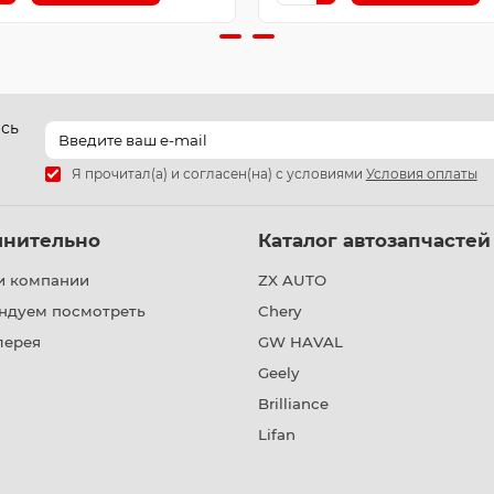
есь
Я прочитал(а) и согласен(на) с условиями
Условия оплаты
лнительно
Каталог автозапчастей
и компании
ZX AUTO
ндуем посмотреть
Chery
лерея
GW HAVAL
Geely
Brilliance
Lifan