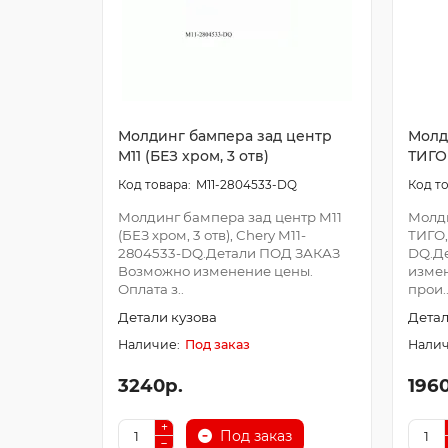
Молдинг бампера зад центр
Молд
M11 (БЕЗ хром, 3 отв)
ТИГО
M11-2804533-DQ
Молдинг бампера зад центр M11
Молди
(БЕЗ хром, 3 отв), Chery M11-
ТИГО,
2804533-DQ.Детали ПОД ЗАКАЗ
DQ.Д
Возможно изменение цены.
измен
Оплата з..
прои.
Детали кузова
Детал
Под заказ
3240р.
196
Под заказ