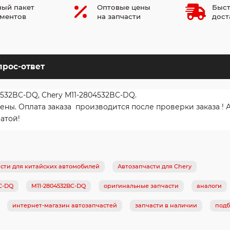
ый пакет
Оптовые цены
Быст
ментов
на запчасти
дост
прос-ответ
4532BC-DQ, Chery M11-2804532BC-DQ.
. Оплата заказа производится после проверки заказа ! Ав
атой!
сти для китайских автомобилей
Автозапчасти для Chery
BC-DQ
M11-2804532BC-DQ
оригинальные запчасти
аналоги
интернет-магазин автозапчастей
запчасти в наличии
подб