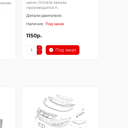
цены. Оплата заказа
Оплата з
нение
производится п..
после про
.
Детали двигателя
Детали д
Под заказ
1150р.
250р.
Под заказ