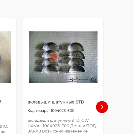
й
вкладыши шатунные STD
болт ша
1004023-E00
вкладыши шатунные STD, GW
болт шат
HAVAL 1004023-E00.Детали ПОД
E00.Дета
91Q,
ЗАКАЗ Возможно изменение
Возможно
али