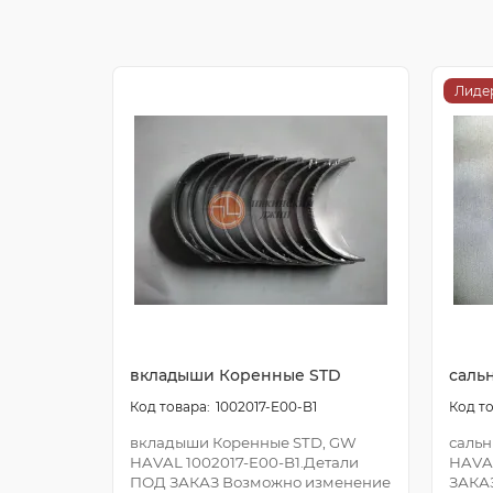
Лиде
вкладыши Коренные STD
саль
1002017-E00-B1
вкладыши Коренные STD, GW
сальн
HAVAL 1002017-E00-B1.Детали
HAVA
ПОД ЗАКАЗ Возможно изменение
ЗАКА