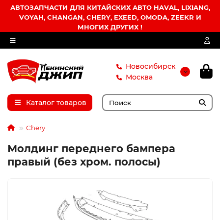
АВТОЗАПЧАСТИ ДЛЯ КИТАЙСКИХ АВТО HAVAL, LIXIANG,
VOYAH, CHANGAN, CHERY, EXEED, OMODA, ZEEKR И
МНОГИХ ДРУГИХ !
Новосибирск
Москва
Каталог товаров
Chery
Молдинг переднего бампера
правый (без хром. полосы)