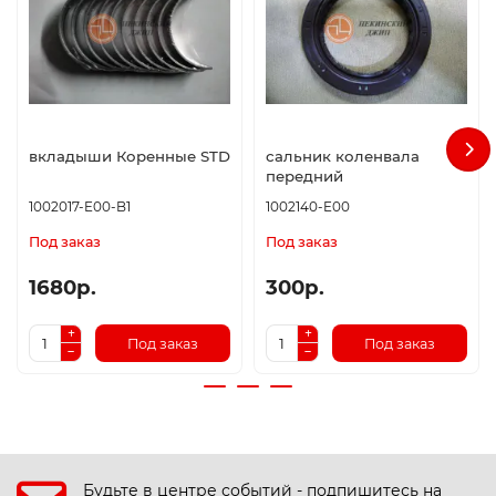
вкладыши Коренные STD
сальник коленвала
передний
1002017-E00-B1
1002140-E00
Под заказ
Под заказ
1680р.
300р.
Под заказ
Под заказ
Будьте в центре событий - подпишитесь на