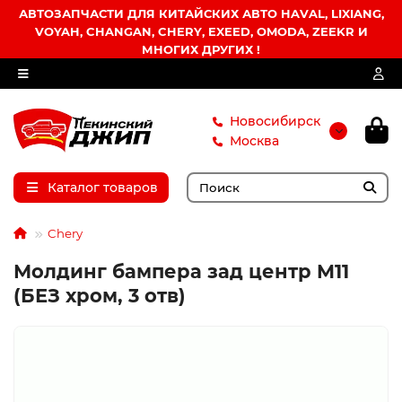
АВТОЗАПЧАСТИ ДЛЯ КИТАЙСКИХ АВТО HAVAL, LIXIANG,
VOYAH, CHANGAN, CHERY, EXEED, OMODA, ZEEKR И
МНОГИХ ДРУГИХ !
Новосибирск
Москва
Каталог товаров
Chery
Молдинг бампера зад центр M11
(БЕЗ хром, 3 отв)