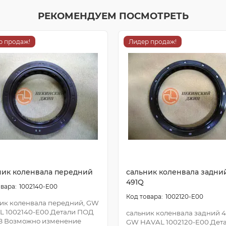
РЕКОМЕНДУЕМ ПОСМОТРЕТЬ
р продаж!
Лидер продаж!
ник коленвала передний
сальник коленвала задни
491Q
1002140-E00
1002120-E00
ик коленвала передний, GW
L 1002140-E00.Детали ПОД
сальник коленвала задний 4
З Возможно изменение
GW HAVAL 1002120-E00.Дет