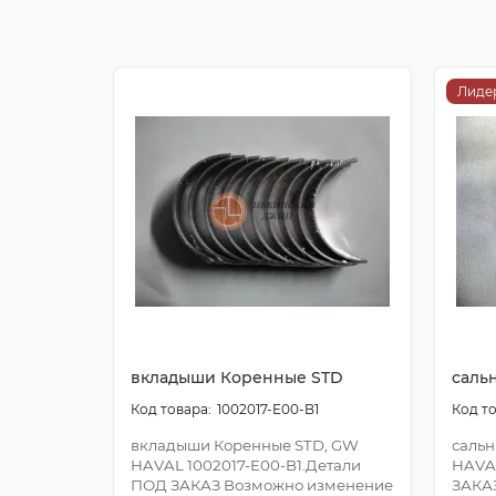
Лиде
вкладыши Коренные STD
саль
1002017-E00-B1
вкладыши Коренные STD, GW
сальн
HAVAL 1002017-E00-B1.Детали
HAVA
ПОД ЗАКАЗ Возможно изменение
ЗАКА