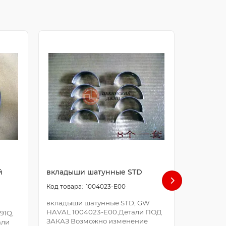
й
вкладыши шатунные STD
болт ша
1004023-E00
вкладыши шатунные STD, GW
болт шат
HAVAL 1004023-E00.Детали ПОД
E00.Дета
91Q,
ЗАКАЗ Возможно изменение
Возможно
али