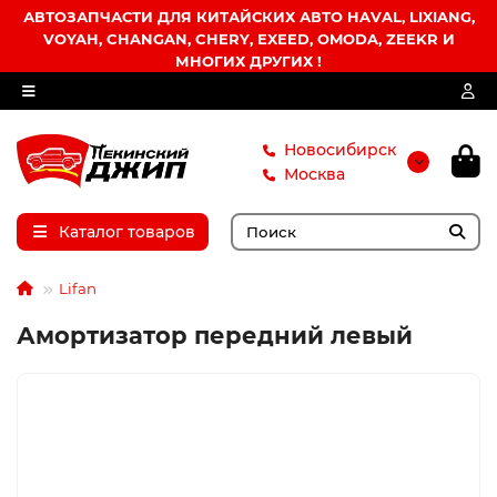
АВТОЗАПЧАСТИ ДЛЯ КИТАЙСКИХ АВТО HAVAL, LIXIANG,
VOYAH, CHANGAN, CHERY, EXEED, OMODA, ZEEKR И
МНОГИХ ДРУГИХ !
Новосибирск
Москва
Каталог товаров
Lifan
Амортизатор передний левый