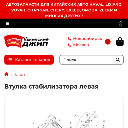
АВТОЗАПЧАСТИ ДЛЯ КИТАЙСКИХ АВТО HAVAL, LIXIANG,
VOYAH, CHANGAN, CHERY, EXEED, OMODA, ZEEKR И
МНОГИХ ДРУГИХ !
Новосибирск
Москва
Каталог товаров
Lifan
Втулка стабилизатора левая