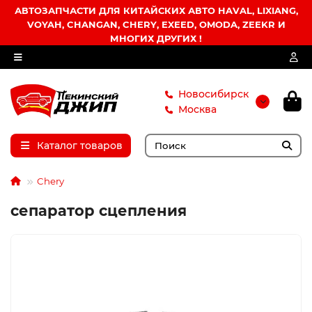
АВТОЗАПЧАСТИ ДЛЯ КИТАЙСКИХ АВТО HAVAL, LIXIANG,
VOYAH, CHANGAN, CHERY, EXEED, OMODA, ZEEKR И
МНОГИХ ДРУГИХ !
Новосибирск
Москва
Каталог товаров
Chery
сепаратор сцепления