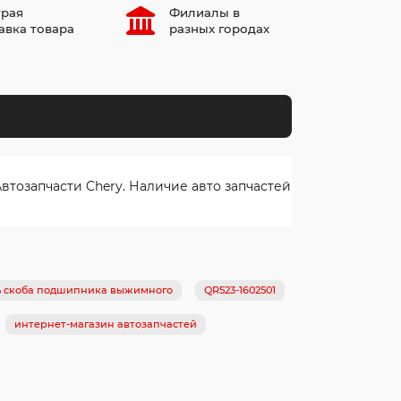
рая
Филиалы в
авка товара
разных городах
тозапчасти Chery. Наличие авто запчастей
ь скоба подшипника выжимного
QR523-1602501
интернет-магазин автозапчастей