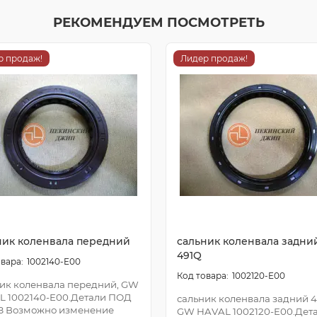
РЕКОМЕНДУЕМ ПОСМОТРЕТЬ
р продаж!
Лидер продаж!
ник коленвала передний
сальник коленвала задни
491Q
1002140-E00
1002120-E00
ик коленвала передний, GW
L 1002140-E00.Детали ПОД
сальник коленвала задний 4
З Возможно изменение
GW HAVAL 1002120-E00.Дет