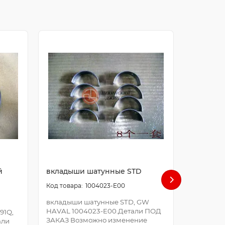
й
вкладыши шатунные STD
болт ша
1004023-E00
вкладыши шатунные STD, GW
болт шат
HAVAL 1004023-E00.Детали ПОД
E00.Дета
91Q,
ЗАКАЗ Возможно изменение
Возможно
али