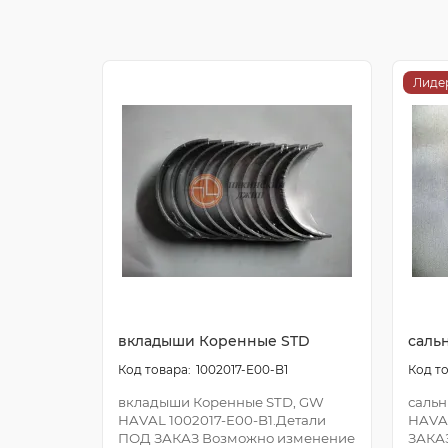
Лиде
вкладыши Коренные STD
саль
1002017-E00-B1
вкладыши Коренные STD, GW
сальн
HAVAL 1002017-E00-B1.Детали
HAVA
ПОД ЗАКАЗ Возможно изменение
ЗАКА