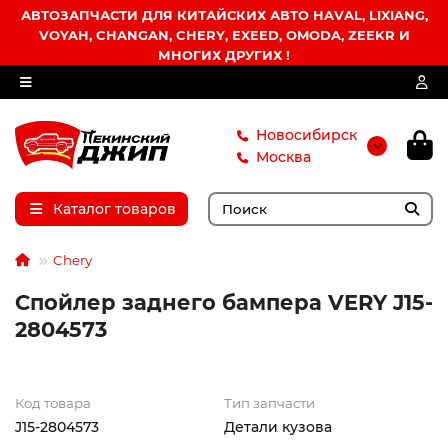
АВТОЗАПЧАСТИ ДЛЯ КИТАЙСКИХ АВТО HAVAL, LIXIANG,
VOYAH, CHANGAN, CHERY, EXEED, OMODA, ZEEKR И
МНОГИХ ДРУГИХ !
Новосибирск
Москва
Каталог товаров
Chery
Спойлер заднего бампера VERY J15-
2804573
Код товара
Тип запчасти
J15-2804573
Детали кузова