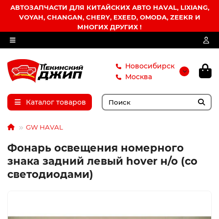
АВТОЗАПЧАСТИ ДЛЯ КИТАЙСКИХ АВТО HAVAL, LIXIANG,
VOYAH, CHANGAN, CHERY, EXEED, OMODA, ZEEKR И
МНОГИХ ДРУГИХ !
Новосибирск
Москва
Каталог товаров
GW HAVAL
Фонарь освещения номерного
знака задний левый hover н/о (со
светодиодами)