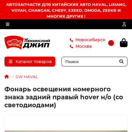
АВТОЗАПЧАСТИ ДЛЯ КИТАЙСКИХ АВТО HAVAL, LIXIANG,
VOYAH, CHANGAN, CHERY, EXEED, OMODA, ZEEKR И
МНОГИХ ДРУГИХ !
Новосибирск
Москва
Каталог товаров
GW HAVAL
Фонарь освещения номерного
знака задний правый hover н/о (со
светодиодами)