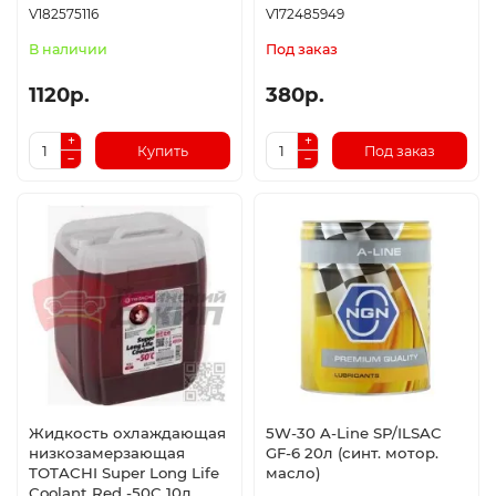
V182575116
V172485949
В наличии
Под заказ
1120р.
380р.
Купить
Под заказ
Жидкость охлаждающая
5W-30 A-Line SP/ILSAC
низкозамерзающая
GF-6 20л (синт. мотор.
TOTACHI Super Long Life
масло)
Coolant Red -50C 10л