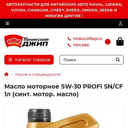
АВТОЗАПЧАСТИ ДЛЯ КИТАЙСКИХ АВТО HAVAL, LIXIANG,
VOYAH, CHANGAN, CHERY, EXEED, OMODA, ZEEKR И
МНОГИХ ДРУГИХ !
Новосибирск
Москва
Каталог товаров
Масла и спецжидкости
Масло моторное 5W-30 PROFI SN/CF
1л (синт. мотор. масло)