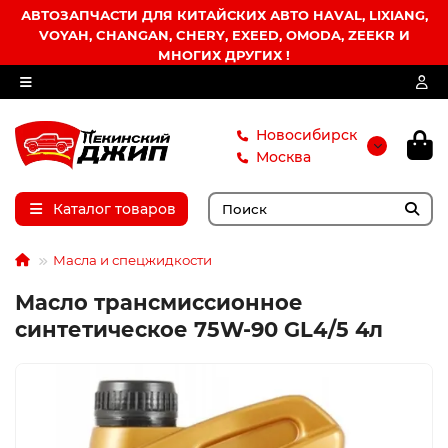
АВТОЗАПЧАСТИ ДЛЯ КИТАЙСКИХ АВТО HAVAL, LIXIANG,
VOYAH, CHANGAN, CHERY, EXEED, OMODA, ZEEKR И
МНОГИХ ДРУГИХ !
Новосибирск
Москва
Каталог товаров
Масла и спецжидкости
Масло трансмиссионное
синтетическое 75W-90 GL4/5 4л