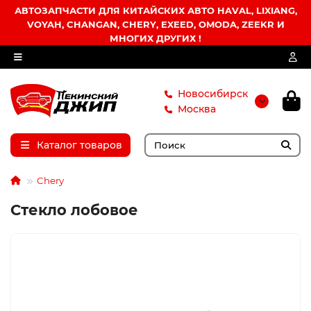
АВТОЗАПЧАСТИ ДЛЯ КИТАЙСКИХ АВТО HAVAL, LIXIANG,
VOYAH, CHANGAN, CHERY, EXEED, OMODA, ZEEKR И
МНОГИХ ДРУГИХ !
Новосибирск
Москва
Каталог товаров
Chery
Стекло лобовое