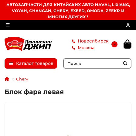
АВТОЗАПЧАСТИ ДЛЯ КИТАЙСКИХ АВТО HAVAL, LIXIANG,
VOYAH, CHANGAN, CHERY, EXEED, OMODA, ZEEKR И
МНОГИХ ДРУГИХ !
Новосибирск
Москва
Каталог товаров
Chery
Блок фара левая