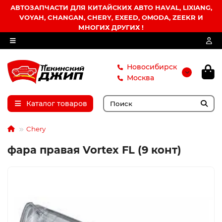
АВТОЗАПЧАСТИ ДЛЯ КИТАЙСКИХ АВТО HAVAL, LIXIANG,
VOYAH, CHANGAN, CHERY, EXEED, OMODA, ZEEKR И
МНОГИХ ДРУГИХ !
Новосибирск
Москва
Каталог товаров
Chery
фара правая Vortex FL (9 конт)