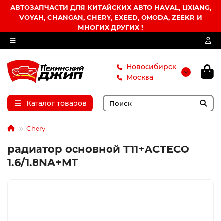
АВТОЗАПЧАСТИ ДЛЯ КИТАЙСКИХ АВТО HAVAL, LIXIANG,
VOYAH, CHANGAN, CHERY, EXEED, OMODA, ZEEKR И
МНОГИХ ДРУГИХ !
Новосибирск
Москва
Каталог товаров
Chery
радиатор основной T11+ACTECO
1.6/1.8NA+MT