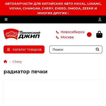
АВТОЗАПЧАСТИ ДЛЯ КИТАЙСКИХ АВТО HAVAL, LIXIANG,
VOYAH, CHANGAN, CHERY, EXEED, OMODA, ZEEKR И
МНОГИХ ДРУГИХ !
Новосибирск
Москва
Каталог товаров
Chery
радиатор печки