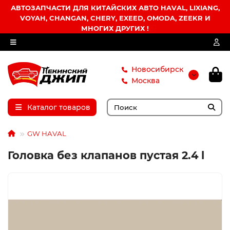
АВТОЗАПЧАСТИ ДЛЯ КИТАЙСКИХ АВТО HAVAL, LIXIANG,
VOYAH, CHANGAN, CHERY, EXEED, OMODA, ZEEKR И
МНОГИХ ДРУГИХ !
Новосибирск
Москва
Каталог товаров
GW HAVAL
Головка без клапанов пустая 2.4 l