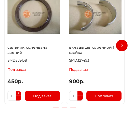
сальник коленвала
вкладышь коренной 1
задний
шейка
SMD359158
SMD327493
Под заказ
Под заказ
450р.
900р.
Под заказ
Под заказ