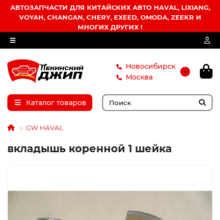
АВТОЗАПЧАСТИ ДЛЯ КИТАЙСКИХ АВТО HAVAL, LIXIANG,
VOYAH, CHANGAN, CHERY, EXEED, OMODA, ZEEKR И
МНОГИХ ДРУГИХ !
Новосибирск
Москва
Каталог товаров
GW HAVAL
вкладышь коренной 1 шейка