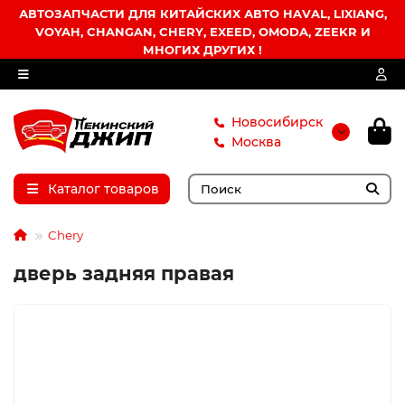
АВТОЗАПЧАСТИ ДЛЯ КИТАЙСКИХ АВТО HAVAL, LIXIANG,
VOYAH, CHANGAN, CHERY, EXEED, OMODA, ZEEKR И
МНОГИХ ДРУГИХ !
Новосибирск
Москва
Каталог товаров
Chery
дверь задняя правая