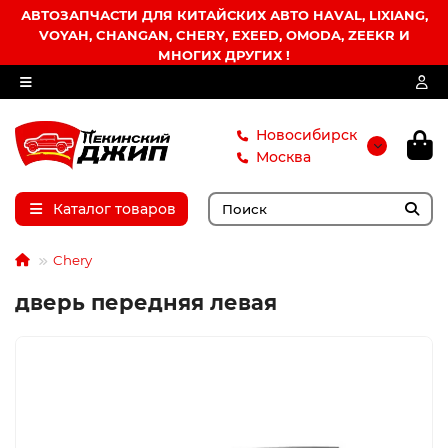
АВТОЗАПЧАСТИ ДЛЯ КИТАЙСКИХ АВТО HAVAL, LIXIANG,
VOYAH, CHANGAN, CHERY, EXEED, OMODA, ZEEKR И
МНОГИХ ДРУГИХ !
Новосибирск
Москва
Каталог товаров
Chery
дверь передняя левая