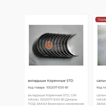
Лиде
вкладыши Коренные STD
саль
1002017-E00-B1
вкладыши Коренные STD, GW
сальн
HAVAL 1002017-E00-B1.Детали
HAVA
ПОД ЗАКАЗ Возможно изменение
ЗАКА