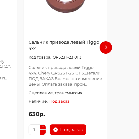
Сальник привода левый Tiggo
Сальник
4x4
4x4
QR523T-2310113
ry
ЗАКАЗ
Сальник привода левый Tiggo
Сальник 
4x4, Chery QR523T-2310113.Детали
4x4, Cher
п..
ПОД ЗАКАЗ Возможно изменение
ПОД ЗАК
цены. Оплата заказа прои..
цены. Опл
Сцепление, трансмиссия
Сцеплени
Под заказ
630р.
150р.
Под заказ