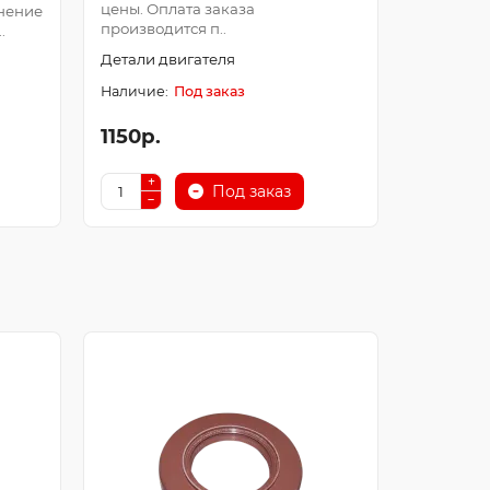
цены. Оплата заказа
Оплата з
нение
производится п..
после про
.
Детали двигателя
Детали д
Под заказ
1150р.
250р.
Под заказ