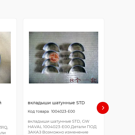
й
вкладыши шатунные STD
болт ша
1004023-E00
вкладыши шатунные STD, GW
болт шат
HAVAL 1004023-E00.Детали ПОД
E00.Дета
91Q,
ЗАКАЗ Возможно изменение
Возможно
али