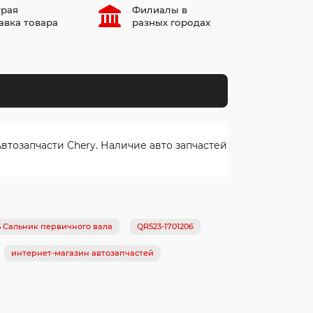
рая
Филиалы в
авка товара
разных городах
тозапчасти Chery. Наличие авто запчастей
ь Сальник первичного вала
QR523-1701206
интернет-магазин автозапчастей