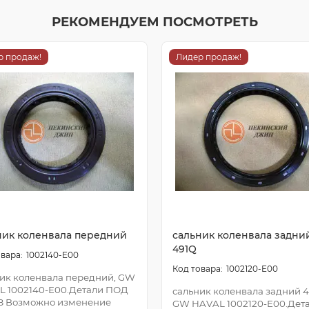
РЕКОМЕНДУЕМ ПОСМОТРЕТЬ
р продаж!
Лидер продаж!
ник коленвала передний
сальник коленвала задни
491Q
1002140-E00
1002120-E00
ик коленвала передний, GW
L 1002140-E00.Детали ПОД
сальник коленвала задний 4
З Возможно изменение
GW HAVAL 1002120-E00.Дет