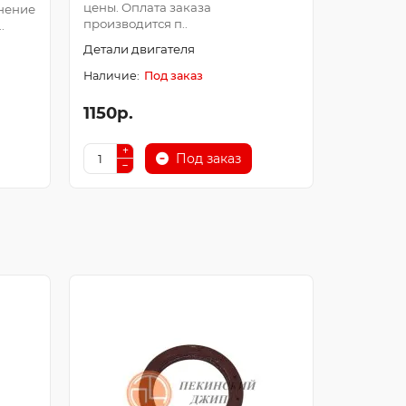
цены. Оплата заказа
Оплата з
нение
производится п..
после про
.
Детали двигателя
Детали д
Под заказ
1150р.
250р.
Под заказ