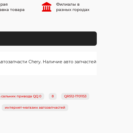
рая
Филиалы в
авка товара
разных городах
тозапчасти Chery. Наличие авто запчастей
 сальник привода QQ 0
8
QR512-1701153
интернет-магазин автозапчастей