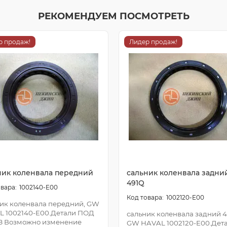
РЕКОМЕНДУЕМ ПОСМОТРЕТЬ
р продаж!
Лидер продаж!
ник коленвала передний
сальник коленвала задни
491Q
1002140-E00
1002120-E00
ик коленвала передний, GW
L 1002140-E00.Детали ПОД
сальник коленвала задний 4
З Возможно изменение
GW HAVAL 1002120-E00.Дет