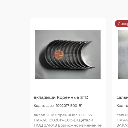
Лиде
вкладыши Коренные STD
саль
1002017-E00-B1
вкладыши Коренные STD, GW
сальн
HAVAL 1002017-E00-B1.Детали
HAVA
ПОД ЗАКАЗ Возможно изменение
ЗАКА