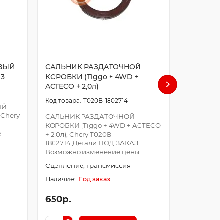
ВЫЙ
САЛЬНИК РАЗДАТОЧНОЙ
сальник
13
КОРОБКИ (Tiggo + 4WD +
ACTECO + 2,0л)
сальник р
T020B-1802714
1006020.
ЫЙ
Возможно
 Chery
САЛЬНИК РАЗДАТОЧНОЙ
Оплата з
КОРОБКИ (Tiggo + 4WD + ACTECO
после..
е
+ 2,0л), Chery T020B-
1802714.Детали ПОД ЗАКАЗ
Детали д
Возможно изменение цены...
Сцепление, трансмиссия
Под заказ
650р.
300р.