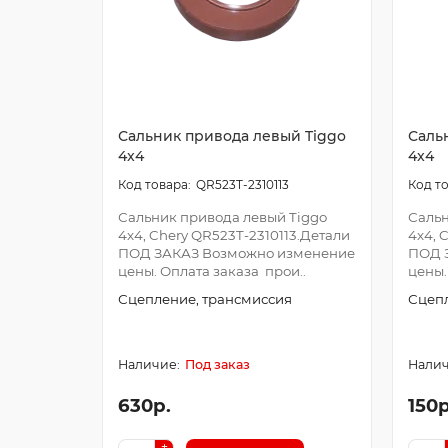
Сальник привода левый Tiggo
Саль
4x4
4x4
QR523T-2310113
Сальник привода левый Tiggo
Сальн
4x4, Chery QR523T-2310113.Детали
4x4, 
ПОД ЗАКАЗ Возможно изменение
ПОД 
цены. Оплата заказа прои..
цены.
Сцепление, трансмиссия
Сцепл
Под заказ
630р.
150р