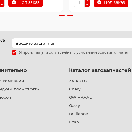
Под заказ
Под заказ
есь
Я прочитал(а) и согласен(на) с условиями
Условия оплаты
лнительно
Каталог автозапчастей
и компании
ZX AUTO
ндуем посмотреть
Chery
лерея
GW HAVAL
Geely
Brilliance
Lifan