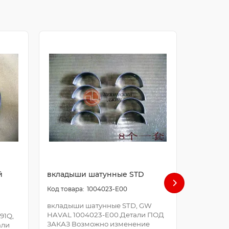
й
вкладыши шатунные STD
болт ша
1004023-E00
вкладыши шатунные STD, GW
болт шат
HAVAL 1004023-E00.Детали ПОД
E00.Дета
91Q,
ЗАКАЗ Возможно изменение
Возможно
али