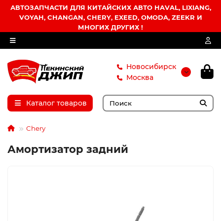
АВТОЗАПЧАСТИ ДЛЯ КИТАЙСКИХ АВТО HAVAL, LIXIANG,
VOYAH, CHANGAN, CHERY, EXEED, OMODA, ZEEKR И
МНОГИХ ДРУГИХ !
Новосибирск
Москва
Каталог товаров
Chery
Амортизатор задний