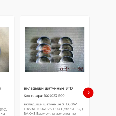
й
вкладыши шатунные STD
болт ша
1004023-E00
вкладыши шатунные STD, GW
болт шат
HAVAL 1004023-E00.Детали ПОД
E00.Дета
91Q,
ЗАКАЗ Возможно изменение
Возможно
али