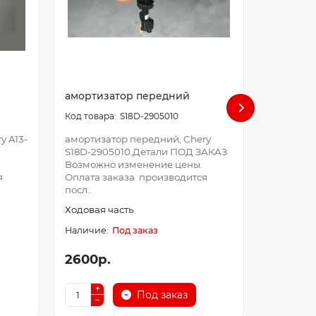
амортизатор передний
Амортиз
S18D-2905010
y A13-
амортизатор передний, Chery
Амортиза
S18D-2905010.Детали ПОД ЗАКАЗ
A21-BJ29
Возможно изменение цены.
Возможно
я
Оплата заказа производится
Оплата з
посл..
Ходовая 
Ходовая часть
Под заказ
2600р.
2600р.
Под заказ