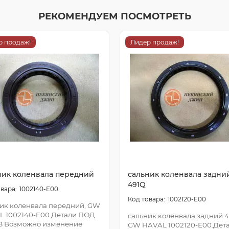
РЕКОМЕНДУЕМ ПОСМОТРЕТЬ
р продаж!
Лидер продаж!
ник коленвала передний
сальник коленвала задни
491Q
1002140-E00
1002120-E00
ик коленвала передний, GW
L 1002140-E00.Детали ПОД
сальник коленвала задний 4
З Возможно изменение
GW HAVAL 1002120-E00.Дет