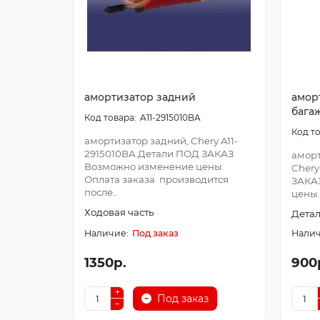
амортизатор задний
амор
бага
A11-2915010BA
амортизатор задний, Chery A11-
2915010BA.Детали ПОД ЗАКАЗ
аморт
Возможно изменение цены.
Chery
Оплата заказа производится
ЗАКА
после..
цены.
Ходовая часть
Детал
Под заказ
1350р.
900
Под заказ