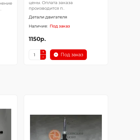
цены. Оплата заказа
Оплата з
нение
производится п..
после про
.
Детали двигателя
Детали д
Под заказ
1150р.
250р.
Под заказ