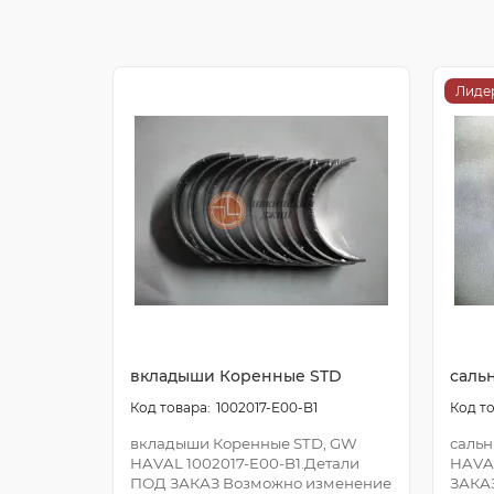
Лиде
вкладыши Коренные STD
саль
1002017-E00-B1
вкладыши Коренные STD, GW
сальн
HAVAL 1002017-E00-B1.Детали
HAVA
ПОД ЗАКАЗ Возможно изменение
ЗАКА