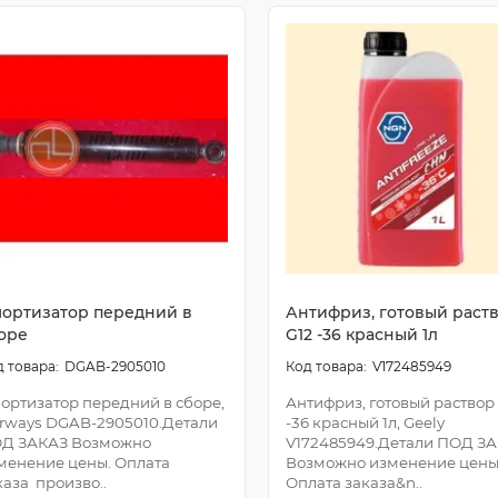
ортизатор передний в
Антифриз, готовый раст
оре
G12 -36 красный 1л
DGAB-2905010
V172485949
ортизатор передний в сборе,
Антифриз, готовый раствор
rways DGAB-2905010.Детали
-36 красный 1л, Geely
Д ЗАКАЗ Возможно
V172485949.Детали ПОД З
менение цены. Оплата
Возможно изменение цены
каза произво..
Оплата заказа&n..