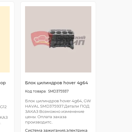
вор
Блок цилиндров hover 4g64
SMD375937
Блок цилиндров hover 4g64, GW
HAVAL SMD375937.Детали ПОД
 G12
ЗАКАЗ Возможно изменение
цены. Оплата заказа
АКАЗ
производитс..
.
Система зажигания,электрика