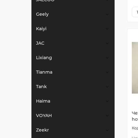
Geely
Kaiyi
JAC
Lixiang
Tianma
Tank
Haima
Че
VOYAH
ho
Zeekr