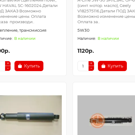
хол вилки сцепления hover,
A-Line 5W-30 SP/ILSAC GF-6
 HAVAL SC-1602024.Детали
(синт. мотор. масло), Geely
Д ЗАКАЗ Возможно
V182575116.Детали ПОД ЗА
менение цены. Оплата
Возможно изменение цены
каза производи..
Оплата за..
епление, трансмиссия
5W30
В наличии
В наличии
00р.
1120р.
Купить
Купить