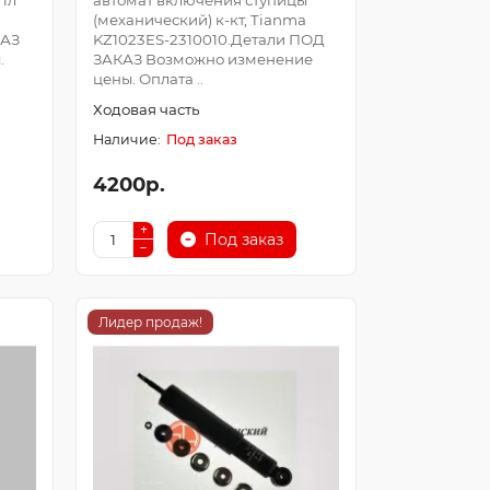
 1л
автомат включения ступицы
(механический) к-кт, Tianma
КАЗ
KZ1023ES-2310010.Детали ПОД
.
ЗАКАЗ Возможно изменение
цены. Оплата ..
Ходовая часть
Под заказ
4200р.
Под заказ
Лидер продаж!