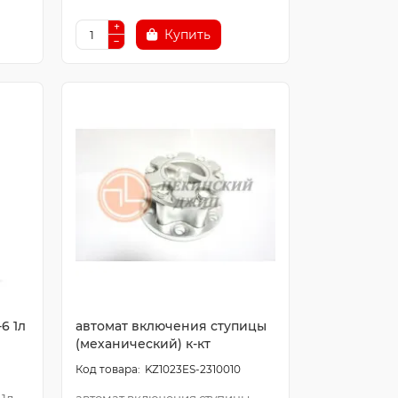
Купить
6 1л
автомат включения ступицы
(механический) к-кт
KZ1023ES-2310010