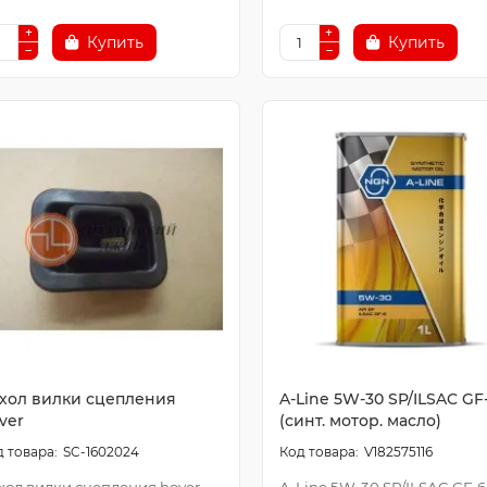
Купить
Купить
хол вилки сцепления
A-Line 5W-30 SP/ILSAC GF-
ver
(синт. мотор. масло)
SC-1602024
V182575116