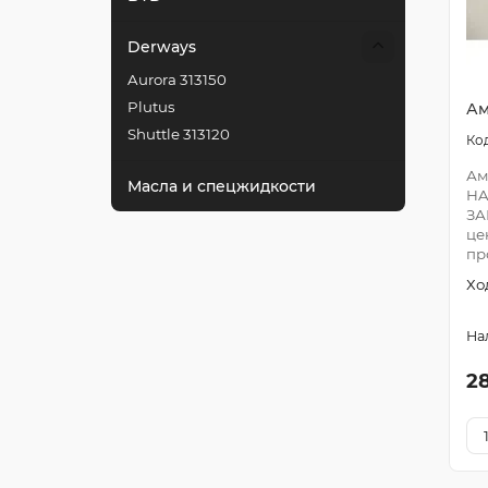
Derways
Aurora 313150
Plutus
Ам
Shuttle 313120
Ам
Масла и спецжидкости
HA
ЗА
це
пр
Хо
2