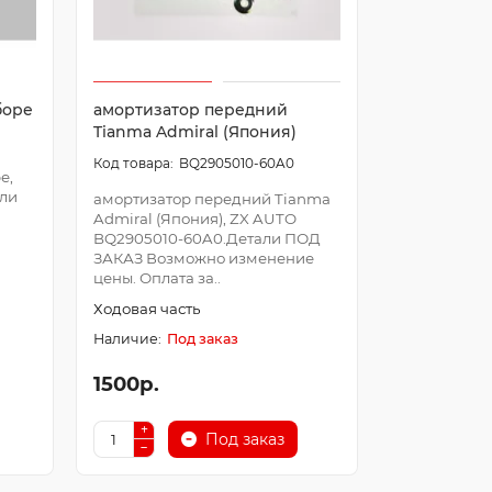
боре
амортизатор передний
Tianma Admiral (Япония)
BQ2905010-60A0
е,
али
амортизатор передний Tianma
Admiral (Япония), ZX AUTO
BQ2905010-60A0.Детали ПОД
ЗАКАЗ Возможно изменение
цены. Оплата за..
Ходовая часть
Под заказ
1500р.
Под заказ