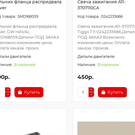
льник фланца распредвала
Свеча зажигания A11-
ver
3707110CA
SMD168059
0242235666
льник фланца распредвала
Свеча зажигания A11-37071
ver, GW HAVAL
Tiggo T11 0242235666.Детал
D168059.Детали ПОД ЗАКАЗ
ПОД ЗАКАЗ Возможно
зможно изменение цены.
изменение цены. Оплата
лата заказа произ..
заказа произв..
тали двигателя
Детали двигателя
В наличии
В наличии
00р.
450р.
Купить
Купить