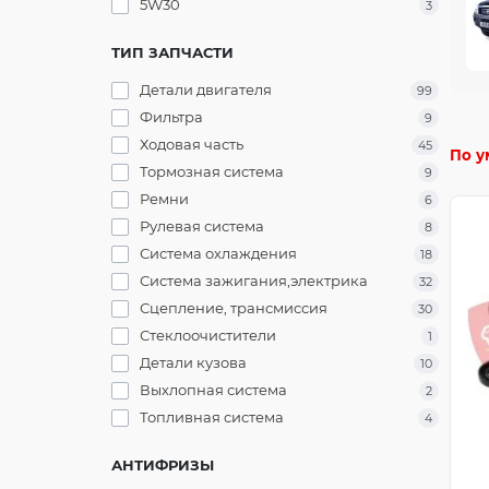
5W30
3
ТИП ЗАПЧАСТИ
Детали двигателя
99
Фильтра
9
Ходовая часть
45
По у
Тормозная система
9
Ремни
6
Рулевая система
8
Система охлаждения
18
Система зажигания,электрика
32
Сцепление, трансмиссия
30
Стеклоочистители
1
Детали кузова
10
Выхлопная система
2
Топливная система
4
АНТИФРИЗЫ