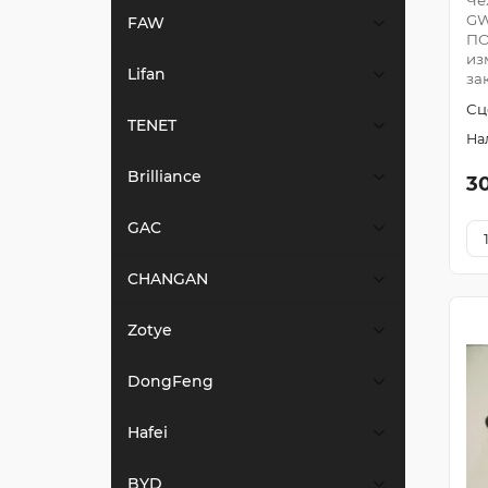
Че
GW
FAW
ПО
из
Lifan
за
Сц
TENET
Brilliance
3
GAC
CHANGAN
Zotye
DongFeng
Hafei
BYD