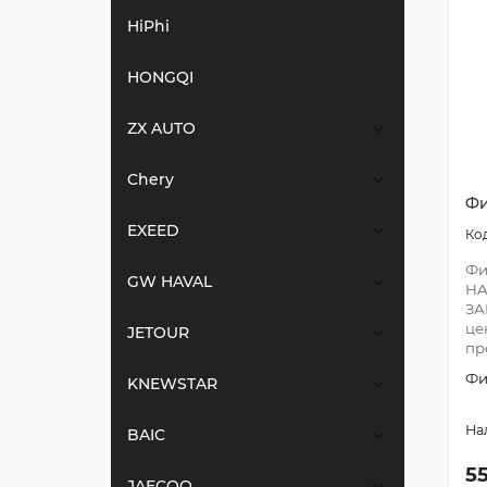
HiPhi
HONGQI
ZX AUTO
Chery
Фи
EXEED
Фи
GW HAVAL
HA
ЗА
це
JETOUR
пр
Фи
KNEWSTAR
BAIC
5
JAECOO