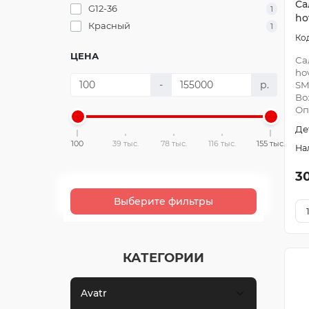
Са
G12-36
1
ho
Красный
1
ЦЕНА
Са
ho
-
р.
SM
Во
Оп
Де
100
39 тыс.
78 тыс.
116 тыс.
155 тыс.
3
Выберите фильтры
КАТЕГОРИИ
Avatr