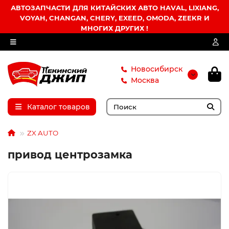
АВТОЗАПЧАСТИ ДЛЯ КИТАЙСКИХ АВТО HAVAL, LIXIANG,
VOYAH, CHANGAN, CHERY, EXEED, OMODA, ZEEKR И
МНОГИХ ДРУГИХ !
Новосибирск
Москва
Каталог товаров
ZX AUTO
привод центрозамка