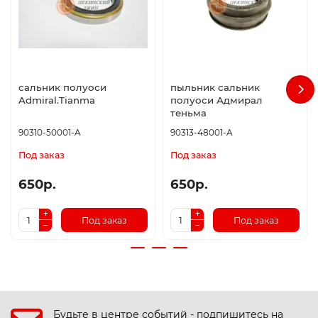
сальник полуоси
пыльник сальник
Admiral.Tianma
полуоси Адмирал
теньма
90310-50001-A
90313-48001-A
Под заказ
Под заказ
650р.
650р.
Под заказ
Под заказ
Будьте в центре событий - подпишитесь на