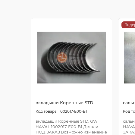
Лиде
вкладыши Коренные STD
саль
1002017-E00-B1
вкладыши Коренные STD, GW
сальн
HAVAL 1002017-E00-B1.Детали
HAVA
ПОД ЗАКАЗ Возможно изменение
ЗАКА