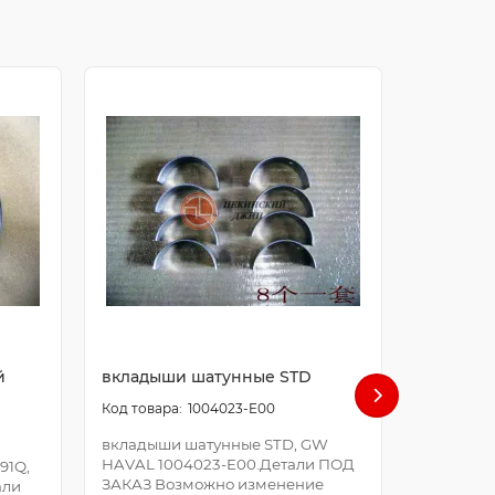
й
вкладыши шатунные STD
болт ша
1004023-E00
вкладыши шатунные STD, GW
болт шат
HAVAL 1004023-E00.Детали ПОД
E00.Дета
91Q,
ЗАКАЗ Возможно изменение
Возможно
али