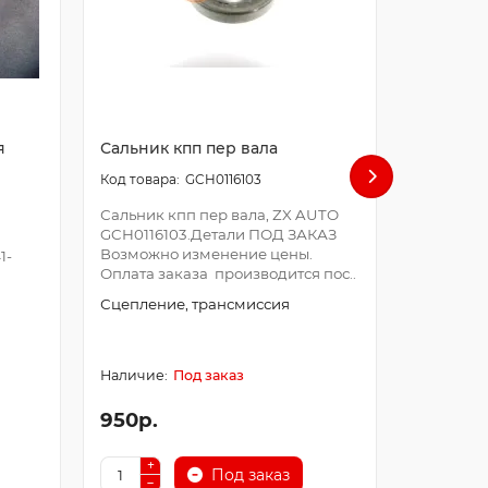
я
Сальник кпп пер вала
корзина
GCH0116103
Сальник кпп пер вала, ZX AUTO
корзина 
GCH0116103.Детали ПОД ЗАКАЗ
AUTO BQ1
Возможно изменение цены.
ПОД ЗАК
1-
Оплата заказа производится пос..
цены. Опл
Сцепление, трансмиссия
Сцеплени
Под заказ
950р.
6210р.
Под заказ