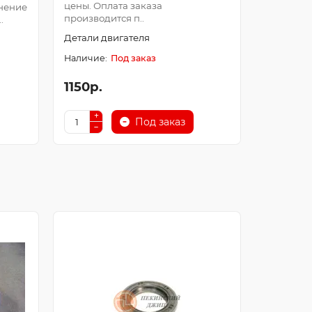
цены. Оплата заказа
Оплата з
нение
производится п..
после про
.
Детали двигателя
Детали д
Под заказ
1150р.
250р.
Под заказ