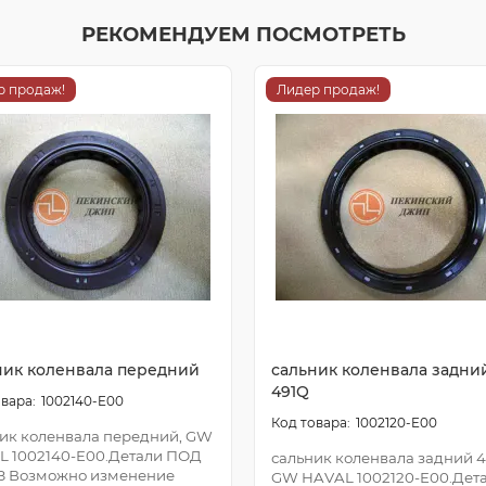
РЕКОМЕНДУЕМ ПОСМОТРЕТЬ
р продаж!
Лидер продаж!
ник коленвала передний
сальник коленвала задни
491Q
1002140-E00
1002120-E00
ик коленвала передний, GW
L 1002140-E00.Детали ПОД
сальник коленвала задний 4
З Возможно изменение
GW HAVAL 1002120-E00.Дет