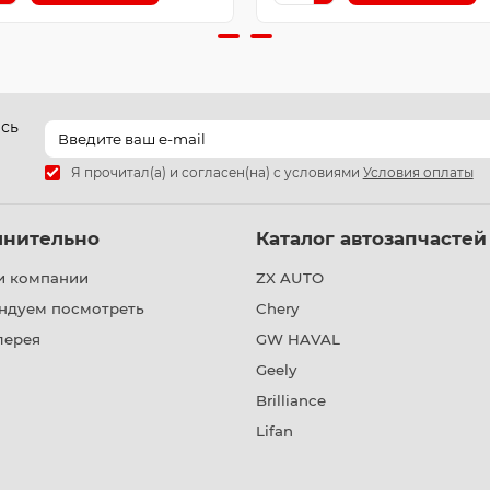
есь
Я прочитал(а) и согласен(на) с условиями
Условия оплаты
лнительно
Каталог автозапчастей
и компании
ZX AUTO
ндуем посмотреть
Chery
лерея
GW HAVAL
Geely
Brilliance
Lifan