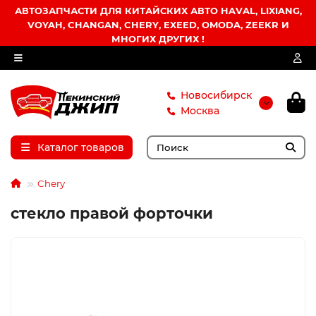
АВТОЗАПЧАСТИ ДЛЯ КИТАЙСКИХ АВТО HAVAL, LIXIANG,
VOYAH, CHANGAN, CHERY, EXEED, OMODA, ZEEKR И
МНОГИХ ДРУГИХ !
Новосибирск
Москва
Каталог товаров
Chery
стекло правой форточки