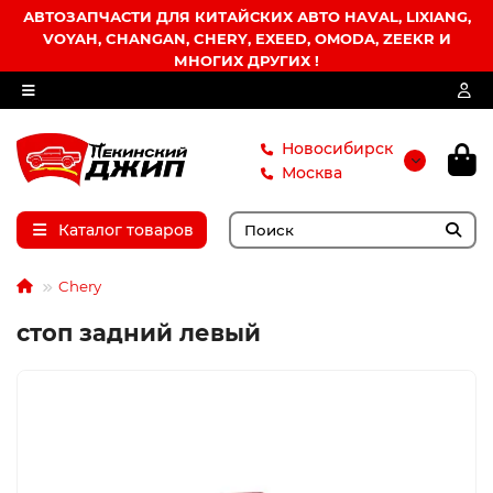
АВТОЗАПЧАСТИ ДЛЯ КИТАЙСКИХ АВТО HAVAL, LIXIANG,
VOYAH, CHANGAN, CHERY, EXEED, OMODA, ZEEKR И
МНОГИХ ДРУГИХ !
Новосибирск
Москва
Каталог товаров
Chery
стоп задний левый