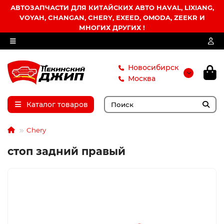
АВТОЗАПЧАСТИ ДЛЯ КИТАЙСКИХ АВТО HAVAL, LIXIANG,
VOYAH, CHANGAN, CHERY, EXEED, OMODA, ZEEKR И
МНОГИХ ДРУГИХ !
Новосибирск
Москва
Каталог товаров
Chery
стоп задний правый