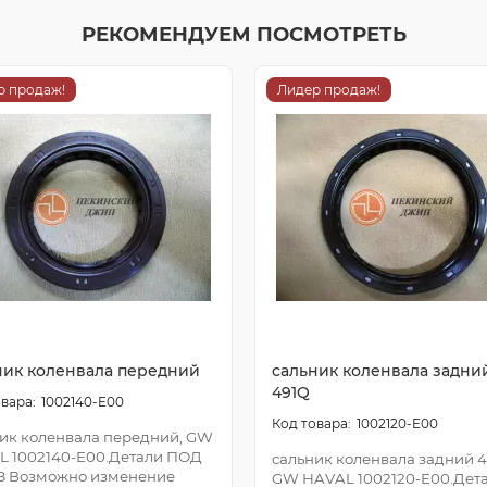
РЕКОМЕНДУЕМ ПОСМОТРЕТЬ
р продаж!
Лидер продаж!
ник коленвала передний
сальник коленвала задни
491Q
1002140-E00
1002120-E00
ик коленвала передний, GW
L 1002140-E00.Детали ПОД
сальник коленвала задний 4
З Возможно изменение
GW HAVAL 1002120-E00.Дет