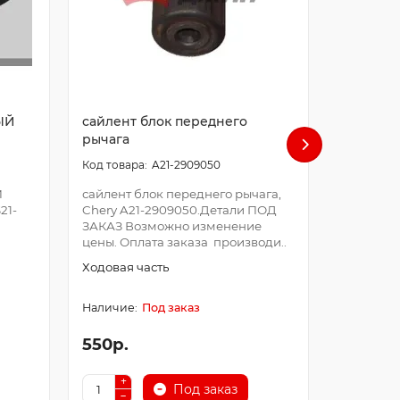
ЫЙ
сайлент блок переднего
сайлент
рычага
A21-2909050
сайлентб
Chery T1
Й
сайлент блок переднего рычага,
ЗАКАЗ В
21-
Chery A21-2909050.Детали ПОД
цены. Оп
ЗАКАЗ Возможно изменение
производ
цены. Оплата заказа производи..
Ходовая 
Ходовая часть
Под заказ
550р.
250р.
Под заказ