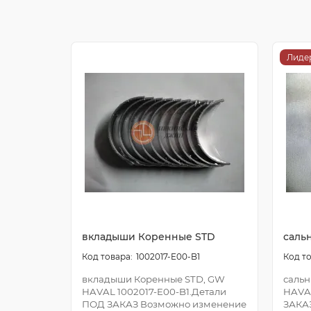
Лиде
вкладыши Коренные STD
саль
1002017-E00-B1
вкладыши Коренные STD, GW
сальн
HAVAL 1002017-E00-B1.Детали
HAVA
ПОД ЗАКАЗ Возможно изменение
ЗАКА