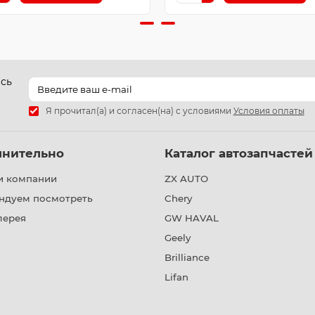
есь
Я прочитал(а) и согласен(на) с условиями
Условия оплаты
лнительно
Каталог автозапчастей
и компании
ZX AUTO
ндуем посмотреть
Chery
лерея
GW HAVAL
Geely
Brilliance
Lifan