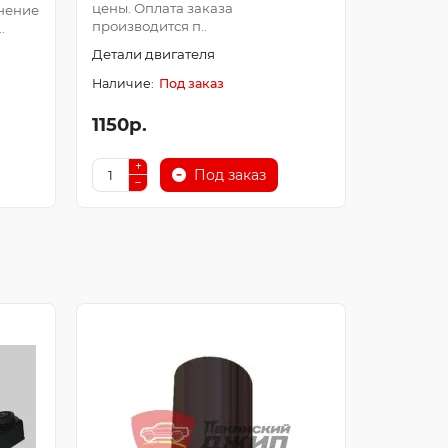
цены. Оплата заказа
Оплата з
нение
производится п..
после про
.
Детали двигателя
Детали д
Под заказ
1150р.
250р.
Под заказ