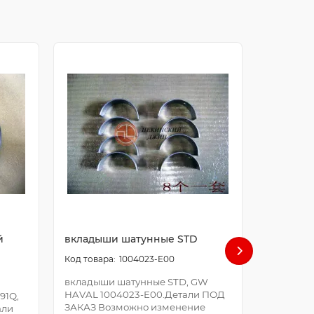
й
вкладыши шатунные STD
болт ша
1004023-E00
вкладыши шатунные STD, GW
болт шат
HAVAL 1004023-E00.Детали ПОД
E00.Дета
91Q,
ЗАКАЗ Возможно изменение
Возможно
али