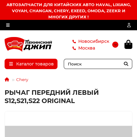
АВТОЗАПЧАСТИ ДЛЯ КИТАЙСКИХ АВТО HAVAL, LIXIANG,
VOYAH, CHANGAN, CHERY, EXEED, OMODA, ZEEKR И
МНОГИХ ДРУГИХ !
Новосибирск
Москва
Каталог товаров
Chery
РЫЧАГ ПЕРЕДНИЙ ЛЕВЫЙ
S12,S21,S22 ORIGINAL