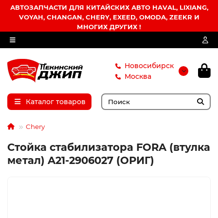
АВТОЗАПЧАСТИ ДЛЯ КИТАЙСКИХ АВТО HAVAL, LIXIANG,
VOYAH, CHANGAN, CHERY, EXEED, OMODA, ZEEKR И
МНОГИХ ДРУГИХ !
Новосибирск
Москва
Каталог товаров
Chery
Стойка стабилизатора FORA (втулка
метал) A21-2906027 (ОРИГ)