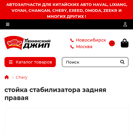
АВТОЗАПЧАСТИ ДЛЯ КИТАЙСКИХ АВТО HAVAL, LIXIANG,
VOYAH, CHANGAN, CHERY, EXEED, OMODA, ZEEKR И
МНОГИХ ДРУГИХ !
Новосибирск
Москва
Каталог товаров
Chery
стойка стабилизатора задняя
правая