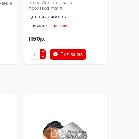
цены. Оплата заказа
Оплата з
нение
производится п..
после про
.
Детали двигателя
Детали д
Под заказ
1150р.
250р.
Под заказ