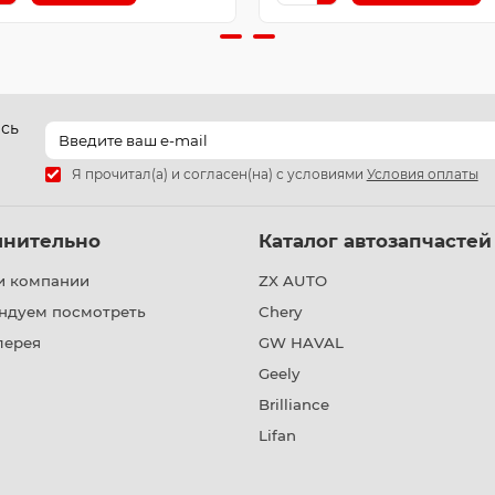
есь
Я прочитал(а) и согласен(на) с условиями
Условия оплаты
лнительно
Каталог автозапчастей
и компании
ZX AUTO
ндуем посмотреть
Chery
лерея
GW HAVAL
Geely
Brilliance
Lifan