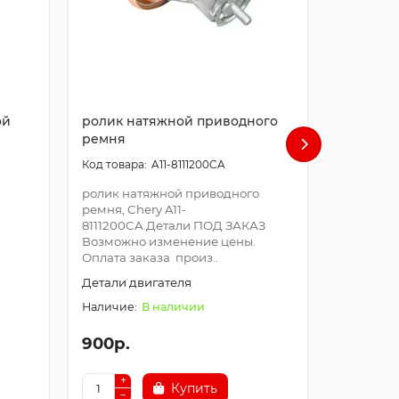
ой
ролик натяжной приводного
Ролик р
ремня
A11-8111200CA
Ролик ре
Chery 48
ролик натяжной приводного
ЗАКАЗ В
ремня, Chery A11-
цены. Оп
8111200CA.Детали ПОД ЗАКАЗ
производи
Возможно изменение цены.
Оплата заказа произ..
Детали д
Детали двигателя
В наличии
900р.
650р.
Купить