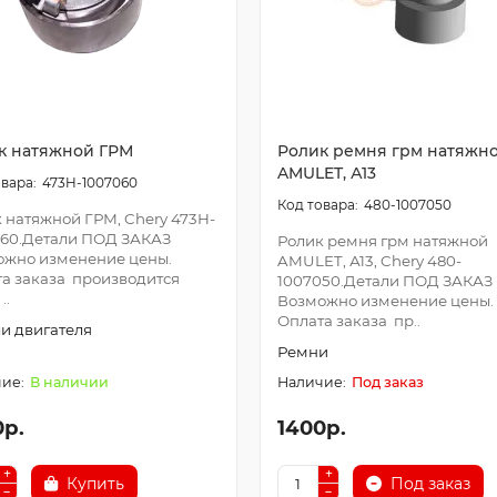
к натяжной ГРМ
Ролик ремня грм натяжн
AMULET, А13
473H-1007060
480-1007050
 натяжной ГРМ, Chery 473H-
060.Детали ПОД ЗАКАЗ
Ролик ремня грм натяжной
ожно изменение цены.
AMULET, А13, Chery 480-
а заказа производится
1007050.Детали ПОД ЗАКАЗ
..
Возможно изменение цены.
Оплата заказа пр..
и двигателя
Ремни
В наличии
Под заказ
0р.
1400р.
Купить
Под заказ