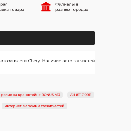
рая
Филиалы в
авка товара
разных городах
тозапчасти Chery. Наличие авто запчастей
ь ролик на кранштейне BONUS A13
A11-8111210BB
интернет-магазин автозапчастей