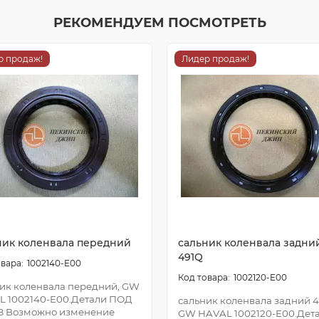
РЕКОМЕНДУЕМ ПОСМОТРЕТЬ
р продаж!
Лидер продаж!
ник коленвала передний
сальник коленвала задни
491Q
1002140-E00
1002120-E00
ик коленвала передний, GW
L 1002140-E00.Детали ПОД
сальник коленвала задний 4
З Возможно изменение
GW HAVAL 1002120-E00.Дет