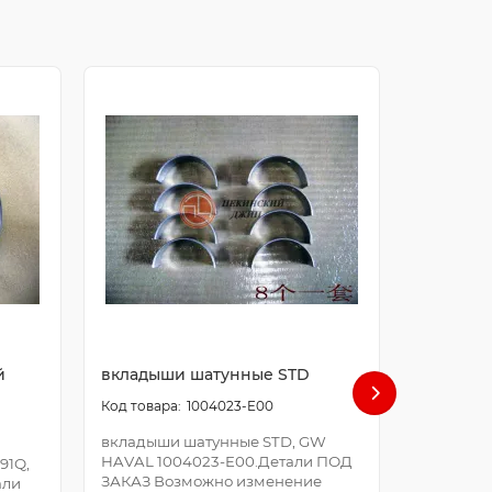
й
вкладыши шатунные STD
болт ша
1004023-E00
вкладыши шатунные STD, GW
болт шат
HAVAL 1004023-E00.Детали ПОД
E00.Дета
91Q,
ЗАКАЗ Возможно изменение
Возможно
али