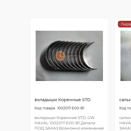
Лиде
вкладыши Коренные STD
саль
1002017-E00-B1
вкладыши Коренные STD, GW
сальн
HAVAL 1002017-E00-B1.Детали
HAVA
ПОД ЗАКАЗ Возможно изменение
ЗАКА