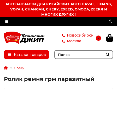
АВТОЗАПЧАСТИ ДЛЯ КИТАЙСКИХ АВТО HAVAL, LIXIANG,
VOYAH, CHANGAN, CHERY, EXEED, OMODA, ZEEKR И
МНОГИХ ДРУГИХ !
Новосибирск
Москва
Каталог товаров
Chery
Ролик ремня грм паразитный