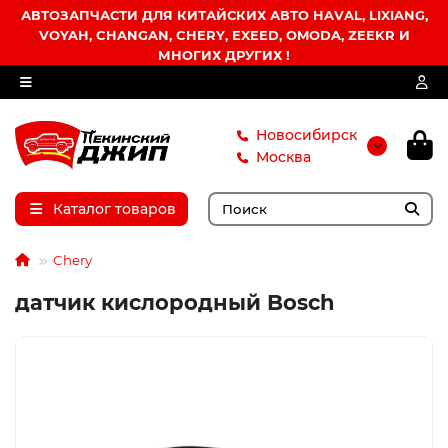
АВТОЗАПЧАСТИ ДЛЯ КИТАЙСКИХ АВТО HAVAL, LIXIANG,
VOYAH, CHANGAN, CHERY, EXEED, OMODA, ZEEKR И
МНОГИХ ДРУГИХ !
Новосибирск
Москва
Каталог товаров
Chery
датчик кислородный Bosch